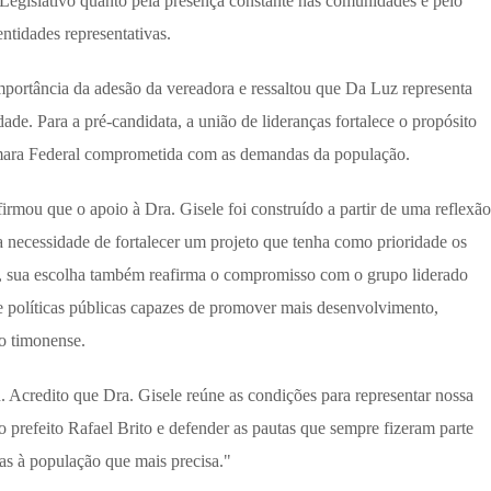
 Legislativo quanto pela presença constante nas comunidades e pelo
tidades representativas.
mportância da adesão da vereadora e ressaltou que Da Luz representa
dade. Para a pré-candidata, a união de lideranças fortalece o propósito
mara Federal comprometida com as demandas da população.
rmou que o apoio à Dra. Gisele foi construído a partir de uma reflexão
 necessidade de fortalecer um projeto que tenha como prioridade os
r, sua escolha também reafirma o compromisso com o grupo liderado
de políticas públicas capazes de promover mais desenvolvimento,
ão timonense.
Acredito que Dra. Gisele reúne as condições para representar nossa
do prefeito Rafael Brito e defender as pautas que sempre fizeram parte
as à população que mais precisa."