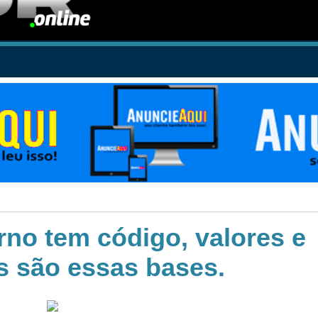
no tem código, valores e
s são essas bases.