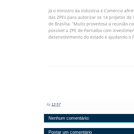
Já o ministro da Indústria e Comércio afi
das ZPEs para autorizar os 14 projetos d
de Brasília. “Muito proveitosa a reunião 
possível a ZPE de Parnaíba com investim
desenvolvimento do estado e ajudando o Pi
Ás
12:57
Nenhum comentário:
Postar um comentário