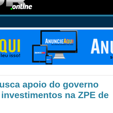
busca apoio do governo
s investimentos na ZPE de