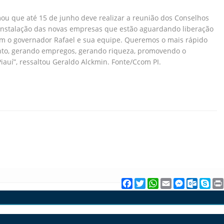
rmou que até 15 de junho deve realizar a reunião dos Conselhos
e instalação das novas empresas que estão aguardando liberação
com o governador Rafael e sua equipe. Queremos o mais rápido
ento, gerando empregos, gerando riqueza, promovendo o
auí”, ressaltou Geraldo Alckmin. Fonte/Ccom PI.
F
T
W
E
M
O
S
a
w
h
m
e
u
k
c
i
a
a
s
t
y
e
t
t
i
s
l
p
b
t
s
l
e
o
e
o
e
A
n
o