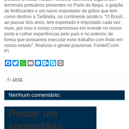
terminais portuários presentes no Porto do Itaqui, o galpão
de fertilizantes e um navio exportador de grãos que tem
como destino a Tailândia, no continente asiático. “O Brasil,
ao passar dos anos, tem exportado e importado cada vez
mais, por isso o nosso compromisso em investir no nosso
porto e colher experiências pelo país e no exterior, de
forma que possamos executar esse trabalho com êxito em
nosso estado”, finalizou o gestor piauiense. Fonte/Ccom
PI.
F
T
W
E
M
O
S
P
a
w
h
m
e
u
k
r
c
i
a
a
s
t
y
i
e
t
t
i
s
l
p
n
Ás
19:01
b
t
s
l
e
o
e
t
o
e
A
n
o
o
r
p
g
k
Nenhum comentário:
k
p
e
.
r
c
o
m
Postar um
comentário