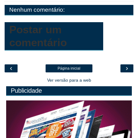
o
r
p
g
k
Nenhum comentário:
k
p
e
.
r
c
o
m
Postar um
comentário
‹
›
Página inicial
Ver versão para a web
Publicidade