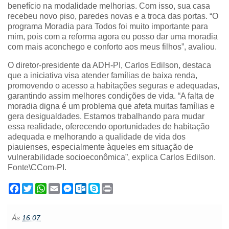
benefício na modalidade melhorias. Com isso, sua casa
recebeu novo piso, paredes novas e a troca das portas. “O
programa Moradia para Todos foi muito importante para
mim, pois com a reforma agora eu posso dar uma moradia
com mais aconchego e conforto aos meus filhos”, avaliou.
O diretor-presidente da ADH-PI, Carlos Edilson, destaca
que a iniciativa visa atender famílias de baixa renda,
promovendo o acesso a habitações seguras e adequadas,
garantindo assim melhores condições de vida. “A falta de
moradia digna é um problema que afeta muitas famílias e
gera desigualdades. Estamos trabalhando para mudar
essa realidade, oferecendo oportunidades de habitação
adequada e melhorando a qualidade de vida dos
piauienses, especialmente àqueles em situação de
vulnerabilidade socioeconômica”, explica Carlos Edilson.
Fonte\CCom-PI.
F
T
W
E
M
O
S
P
a
w
h
m
e
u
k
r
c
i
a
a
s
t
y
i
e
t
t
i
s
l
p
n
Ás
16:07
b
t
s
l
e
o
e
t
o
e
A
n
o