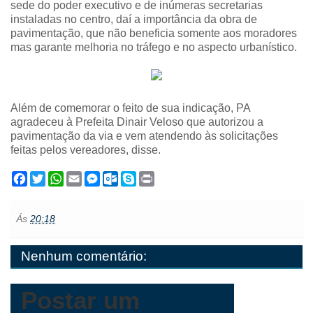
sede do poder executivo e de inúmeras secretarias
instaladas no centro, daí a importância da obra de
pavimentação, que não beneficia somente aos moradores
mas garante melhoria no tráfego e no aspecto urbanístico.
Além de comemorar o feito de sua indicação, PA
agradeceu à Prefeita Dinair Veloso que autorizou a
pavimentação da via e vem atendendo às solicitações
feitas pelos vereadores, disse.
F
T
W
E
M
O
S
P
a
w
h
m
e
u
k
r
c
i
a
a
s
t
y
i
e
t
t
i
s
l
p
n
Ás
20:18
b
t
s
l
e
o
e
t
o
e
A
n
o
o
r
p
g
k
Nenhum comentário:
k
p
e
.
r
c
o
m
Postar um