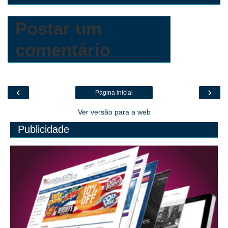
r
c
o
m
Postar um
comentário
‹
›
Página inicial
Ver versão para a web
Publicidade