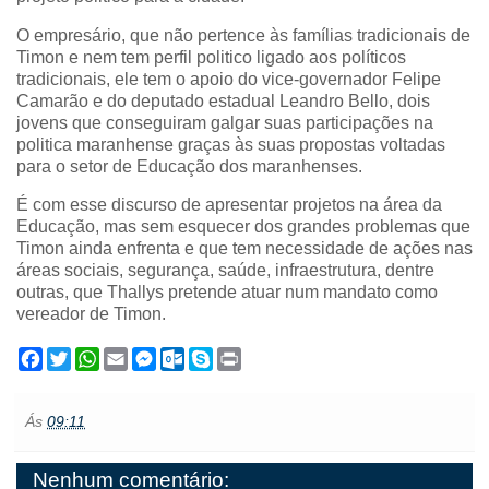
O empresário, que não pertence às famílias tradicionais de
Timon e nem tem perfil politico ligado aos políticos
tradicionais, ele tem o apoio do vice-governador Felipe
Camarão e do deputado estadual Leandro Bello, dois
jovens que conseguiram galgar suas participações na
politica maranhense graças às suas propostas voltadas
para o setor de Educação dos maranhenses.
É com esse discurso de apresentar projetos na área da
Educação, mas sem esquecer dos grandes problemas que
Timon ainda enfrenta e que tem necessidade de ações nas
áreas sociais, segurança, saúde, infraestrutura, dentre
outras, que Thallys pretende atuar num mandato como
vereador de Timon.
F
T
W
E
M
O
S
P
a
w
h
m
e
u
k
r
c
i
a
a
s
t
y
i
e
t
t
i
s
l
p
n
Ás
09:11
b
t
s
l
e
o
e
t
o
e
A
n
o
o
r
p
g
k
Nenhum comentário:
k
p
e
.