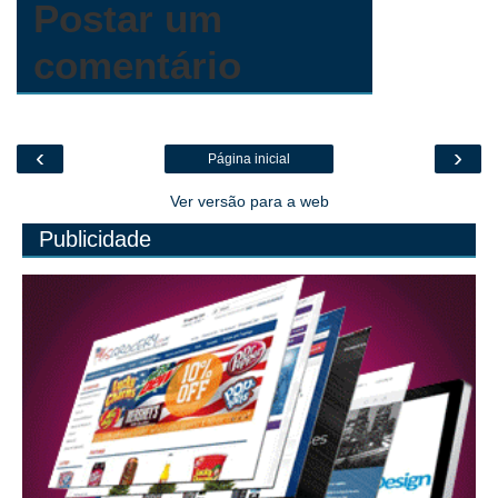
Postar um
comentário
‹
›
Página inicial
Ver versão para a web
Publicidade