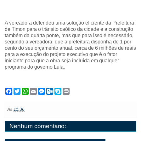
A vereadora defendeu uma solução eficiente da Prefeitura
de Timon para o trânsito caótico da cidade e a construção
também da quarta ponte, mas que para isso é necessário,
segundo a vereadora, que a prefeitura disponha de 1 por
cento do seu orçamento anual, cerca de 6 milhões de reais
para a execução do projeto executivo que é o fator
iniciante para que a obra seja incluída em qualquer
programa do governo Lula.
F
T
W
E
M
O
S
P
a
w
h
m
e
u
k
r
c
i
a
a
s
t
y
i
e
t
t
i
s
l
p
n
Ás
11:36
b
t
s
l
e
o
e
t
o
e
A
n
o
o
r
p
g
k
Nenhum comentário:
k
p
e
.
r
c
o
m