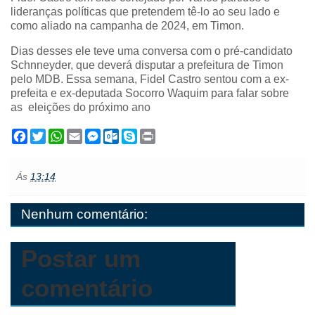
lideranças políticas que pretendem tê-lo ao seu lado e
como aliado na campanha de 2024, em Timon.
Dias desses ele teve uma conversa com o pré-candidato
Schnneyder, que deverá disputar a prefeitura de Timon
pelo MDB. Essa semana, Fidel Castro sentou com a ex-
prefeita e ex-deputada Socorro Waquim para falar sobre
as eleições do próximo ano
F
T
W
E
M
O
S
P
a
w
h
m
e
u
k
r
c
i
a
a
s
t
y
i
e
t
t
i
s
l
p
n
Ás
13:14
b
t
s
l
e
o
e
t
o
e
A
n
o
o
r
p
g
k
Nenhum comentário:
k
p
e
.
r
c
o
m
Postar um
comentário