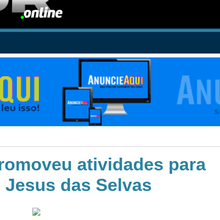
romoveu atividades para
 Jesus das Selvas