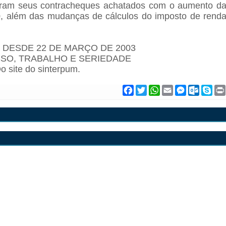
iveram seus contracheques achatados com o aumento d
, além das mudanças de cálculos do imposto de rend
 DESDE 22 DE MARÇO DE 2003
SO, TRABALHO E SERIEDADE
o site do sinterpum.
F
T
W
E
M
O
S
a
w
h
m
e
u
k
c
i
a
a
s
t
y
e
t
t
i
s
l
p
b
t
s
l
e
o
e
o
e
A
n
o
o
r
p
g
k
k
p
e
.
r
c
o
m