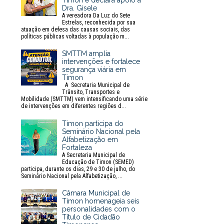
Timon e declara apoio à
Dra. Gisele
A vereadora Da Luz do Sete
Estrelas, reconhecida por sua
atuação em defesa das causas sociais, das
políticas públicas voltadas à população m...
SMTTM amplia
intervenções e fortalece
segurança viária em
Timon
A Secretaria Municipal de
Trânsito, Transportes e
Mobilidade (SMTTM) vem intensificando uma série
de intervenções em diferentes regiões d...
Timon participa do
Seminário Nacional pela
Alfabetização em
Fortaleza
A Secretaria Municipal de
Educação de Timon (SEMED)
participa, durante os dias, 29 e 30 de julho, do
Seminário Nacional pela Alfabetização, ...
Câmara Municipal de
Timon homenageia seis
personalidades com o
Título de Cidadão