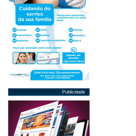
o
l
Publicidade
s
a
s
e
s