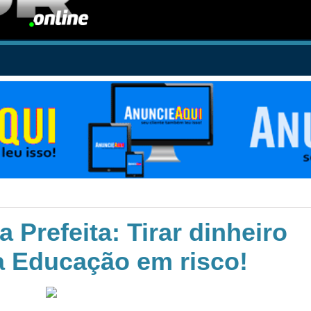
Prefeita: Tirar dinheiro
 Educação em risco!