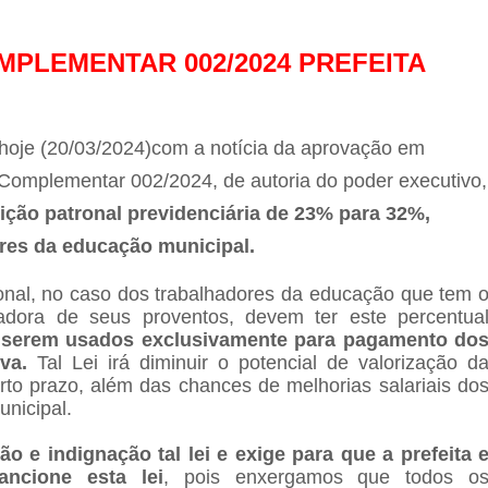
MPLEMENTAR 002/2024 PREFEITA
hoje
(20/03/2024)
com a not
í
cia d
a
aprovação em
 Complementar 002/2024, de autoria do poder executivo,
ição patronal previdenciária de 23% para 32%,
res da educação municipal.
ronal, no caso dos trabalhadores da educação que tem 
dora de seus proventos, devem ter este percentua
serem usados exclusivamente para pagamento do
va.
Tal Lei irá diminuir o potencial de valorização d
urto prazo, além d
as chances de melhorias salariais do
nicipal.
e indignação tal lei e exige para que a prefeita 
ancione esta lei
, pois enxergamos que todos o