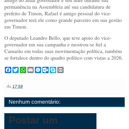
permanência na Assembleia até sua candidatura de
prefeito de Timon, Rafael é amigo pessoal do vice-
governador terá ele como grande parceiro em sua gestão
em Timon.
O deputado Leandro Bello, que teve apoio do vice-
governador em sua campanha e mostrou-se fiel a
Camarão em todas suas movimentação política, também
se fortalece dentro do quadro político com vistas a 2026.
F
T
W
E
M
O
S
P
a
w
h
m
e
u
k
r
c
i
a
a
s
t
y
i
e
t
t
i
s
l
p
n
Ás
17:59
b
t
s
l
e
o
e
t
o
e
A
n
o
o
r
p
g
k
Nenhum comentário:
k
p
e
.
r
c
o
m
Postar um