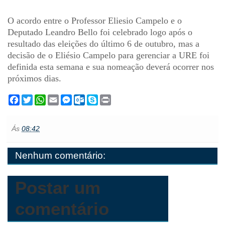
O acordo entre o Professor Eliesio Campelo e o
Deputado Leandro Bello foi celebrado logo após o
resultado das eleições do último 6 de outubro, mas a
decisão de o Eliésio Campelo para gerenciar a URE foi
definida esta semana e sua nomeação deverá ocorrer nos
próximos dias.
F
T
W
E
M
O
S
P
a
w
h
m
e
u
k
r
c
i
a
a
s
t
y
i
e
t
t
i
s
l
p
n
Ás
08:42
b
t
s
l
e
o
e
t
o
e
A
n
o
o
r
p
g
k
Nenhum comentário:
k
p
e
.
r
c
o
m
Postar um
comentário