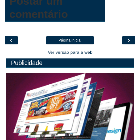
Postar um
comentário
‹
›
Página inicial
Ver versão para a web
Publicidade