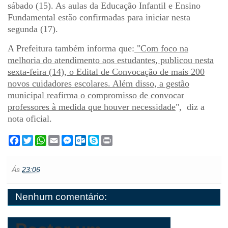
sábado (15). As aulas da Educação Infantil e Ensino
Fundamental estão confirmadas para iniciar nesta
segunda (17).
A Prefeitura também informa que:
"Com foco na
melhoria do atendimento aos estudantes, publicou nesta
sexta-feira (14), o Edital de Convocação de mais 200
novos cuidadores escolares. Além disso, a gestão
municipal reafirma o compromisso de convocar
professores à medida que houver necessidade
", diz a
nota oficial
.
F
T
W
E
M
O
S
P
a
w
h
m
e
u
k
r
c
i
a
a
s
t
y
i
e
t
t
i
s
l
p
n
Ás
23:06
b
t
s
l
e
o
e
t
o
e
A
n
o
o
r
p
g
k
Nenhum comentário:
k
p
e
.
r
c
o
m