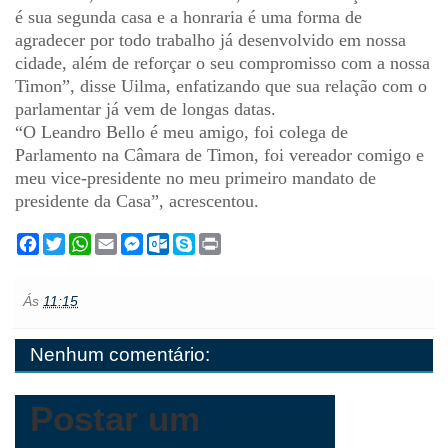
é sua segunda casa e a honraria é uma forma de
agradecer por todo trabalho já desenvolvido em nossa
cidade, além de reforçar o seu compromisso com a nossa
Timon”, disse Uilma, enfatizando que sua relação com o
parlamentar já vem de longas datas.
“O Leandro Bello é meu amigo, foi colega de
Parlamento na Câmara de Timon, foi vereador comigo e
meu vice-presidente no meu primeiro mandato de
presidente da Casa”, acrescentou.
F
T
W
E
M
O
S
P
a
w
h
m
e
u
k
r
c
i
a
a
s
t
y
i
e
t
t
i
s
l
p
n
Ás
11:15
b
t
s
l
e
o
e
t
o
e
A
n
o
o
r
p
g
k
Nenhum comentário:
k
p
e
.
r
c
o
m
Postar um