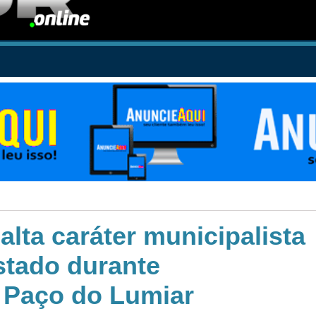
alta caráter municipalista
stado durante
 Paço do Lumiar