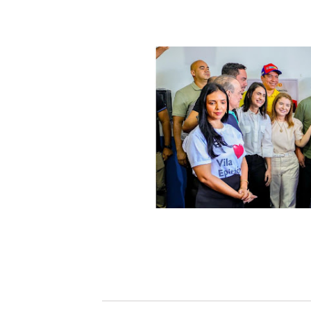
A presidente da Assembleia Legislativa
destacar o caráter municipalista do G
pontuando as parcerias com os prefeito