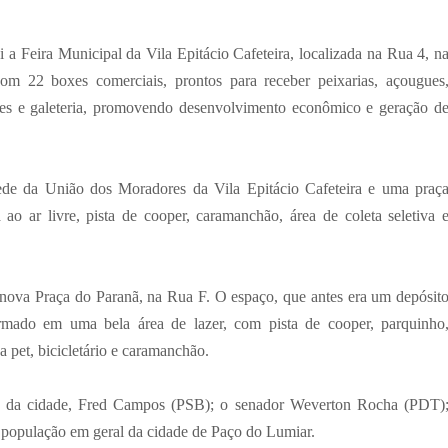
a Feira Municipal da Vila Epitácio Cafeteira, localizada na Rua 4, n
m 22 boxes comerciais, prontos para receber peixarias, açougues
onetes e galeteria, promovendo desenvolvimento econômico e geração d
ede da União dos Moradores da Vila Epitácio Cafeteira e uma praç
o ar livre, pista de cooper, caramanchão, área de coleta seletiva 
 nova Praça do Paranã, na Rua F. O espaço, que antes era um depósit
ormado em uma bela área de lazer, com pista de cooper, parquinho
a pet, bicicletário e caramanchão.
ito da cidade, Fred Campos (PSB); o senador Weverton Rocha (PDT)
a população em geral da cidade de Paço do Lumiar.