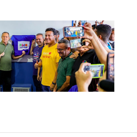
 do Maranhão (Alema), deputada Iracema Vale (PSB), voltou 
overno do Estado, sob o comando de Carlos Brandão (PSB)
s dos municípios maranhenses.