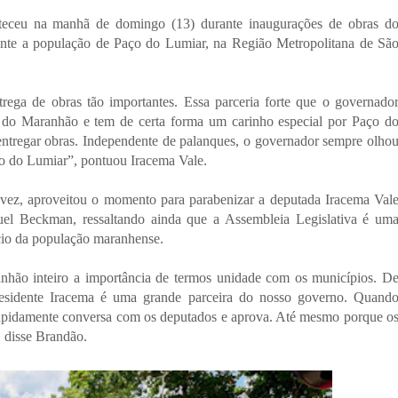
nteceu na manhã de domingo (13) durante inaugurações de obras d
mente a população de Paço do Lumiar, na Região Metropolitana de Sã
trega de obras tão importantes. Essa parceria forte que o governado
 do Maranhão e tem de certa forma um carinho especial por Paço d
 entregar obras. Independente de palanques, o governador sempre olho
o do Lumiar”, pontuou Iracema Vale.
vez, aproveitou o momento para parabenizar a deputada Iracema Val
uel Beckman, ressaltando ainda que a Assembleia Legislativa é um
ício da população maranhense.
anhão inteiro a importância de termos unidade com os municípios. D
esidente Iracema é uma grande parceira do nosso governo. Quand
apidamente conversa com os deputados e aprova. Até mesmo porque o
, disse Brandão.