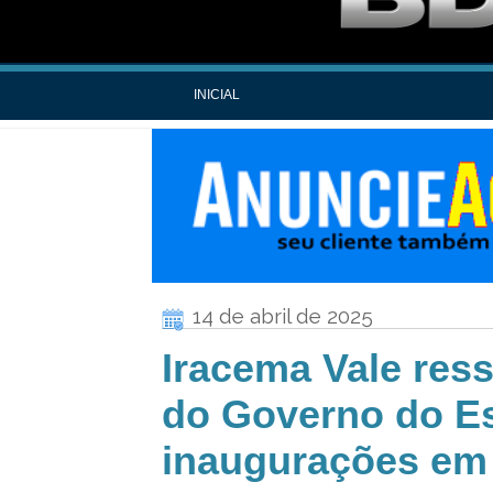
INICIAL
14 de abril de 2025
Iracema Vale ress
do Governo do E
inaugurações em