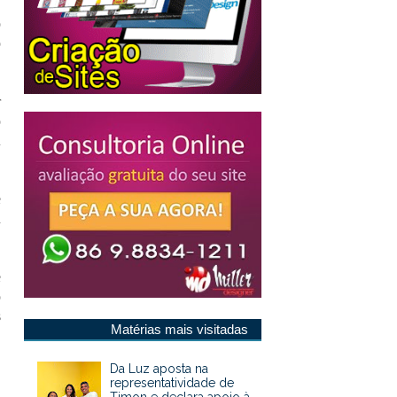
o
o
r
o
u
e
a
e
o
s
Matérias mais visitadas
Da Luz aposta na
representatividade de