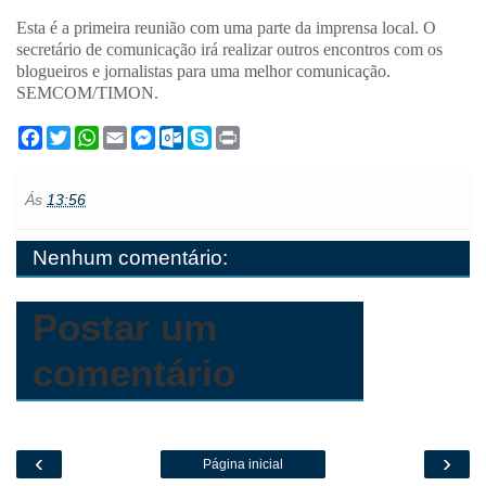
Esta é a primeira reunião com uma parte da imprensa local. O
secretário de comunicação irá realizar outros encontros com os
blogueiros e jornalistas para uma melhor comunicação.
SEMCOM/TIMON.
F
T
W
E
M
O
S
P
a
w
h
m
e
u
k
r
c
i
a
a
s
t
y
i
e
t
t
i
s
l
p
n
Ás
13:56
b
t
s
l
e
o
e
t
o
e
A
n
o
o
r
p
g
k
Nenhum comentário:
k
p
e
.
r
c
o
m
Postar um
comentário
‹
›
Página inicial