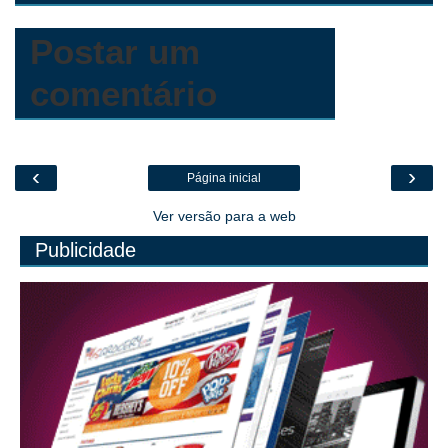
r
c
o
m
Postar um
comentário
‹
›
Página inicial
Ver versão para a web
Publicidade