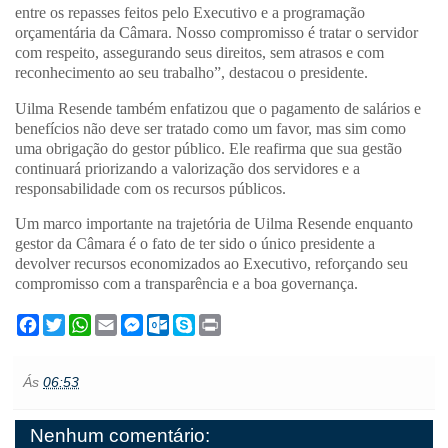
entre os repasses feitos pelo Executivo e a programação
orçamentária da Câmara. Nosso compromisso é tratar o servidor
com respeito, assegurando seus direitos, sem atrasos e com
reconhecimento ao seu trabalho”, destacou o presidente.
Uilma Resende também enfatizou que o pagamento de salários e
benefícios não deve ser tratado como um favor, mas sim como
uma obrigação do gestor público. Ele reafirma que sua gestão
continuará priorizando a valorização dos servidores e a
responsabilidade com os recursos públicos.
Um marco importante na trajetória de Uilma Resende enquanto
gestor da Câmara é o fato de ter sido o único presidente a
devolver recursos economizados ao Executivo, reforçando seu
compromisso com a transparência e a boa governança.
F
T
W
E
M
O
S
P
a
w
h
m
e
u
k
r
c
i
a
a
s
t
y
i
e
t
t
i
s
l
p
n
Ás
06:53
b
t
s
l
e
o
e
t
o
e
A
n
o
o
r
p
g
k
Nenhum comentário:
k
p
e
.