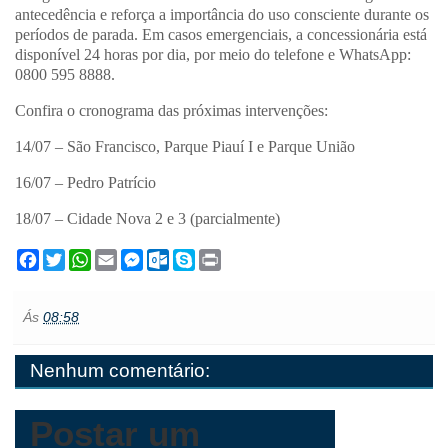
antecedência e reforça a importância do uso consciente durante os
períodos de parada. Em casos emergenciais, a concessionária está
disponível 24 horas por dia, por meio do telefone e WhatsApp:
0800 595 8888.
Confira o cronograma das próximas intervenções:
14/07 – São Francisco, Parque Piauí I e Parque União
16/07 – Pedro Patrício
18/07 – Cidade Nova 2 e 3 (parcialmente)
F
T
W
E
M
O
S
P
a
w
h
m
e
u
k
r
c
i
a
a
s
t
y
i
e
t
t
i
s
l
p
n
Ás
08:58
b
t
s
l
e
o
e
t
o
e
A
n
o
o
r
p
g
k
Nenhum comentário:
k
p
e
.
r
c
o
m
Postar um