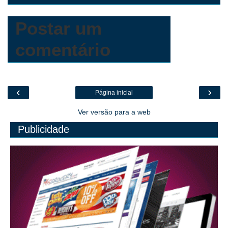
r
c
o
m
Postar um
comentário
‹
›
Página inicial
Ver versão para a web
Publicidade