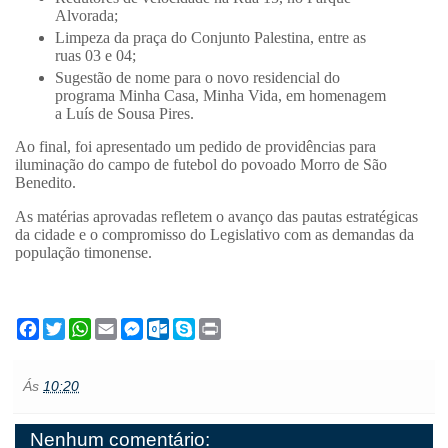
Alvorada;
Limpeza da praça do Conjunto Palestina, entre as
ruas 03 e 04;
Sugestão de nome para o novo residencial do
programa Minha Casa, Minha Vida, em homenagem
a Luís de Sousa Pires.
Ao final, foi apresentado um pedido de providências para
iluminação do campo de futebol do povoado Morro de São
Benedito.
As matérias aprovadas refletem o avanço das pautas estratégicas
da cidade e o compromisso do Legislativo com as demandas da
população timonense.
F
T
W
E
M
O
S
P
a
w
h
m
e
u
k
r
c
i
a
a
s
t
y
i
e
t
t
i
s
l
p
n
Ás
10:20
b
t
s
l
e
o
e
t
o
e
A
n
o
o
r
p
g
k
Nenhum comentário:
k
p
e
.