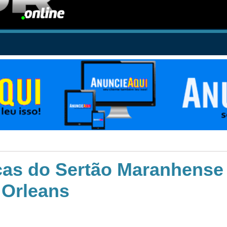
icas do Sertão Maranhense
 Orleans