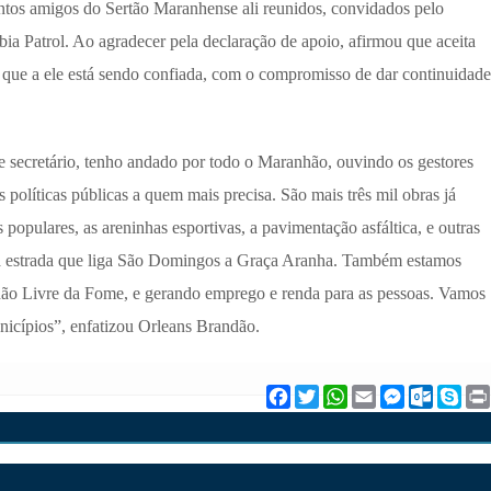
ntos amigos do Sertão Maranhense ali reunidos, convidados pelo
ia Patrol. Ao agradecer pela declaração de apoio, afirmou que aceita
 que a ele está sendo confiada, com o compromisso de dar continuidade
e secretário, tenho andado por todo o Maranhão, ouvindo os gestores
 políticas públicas a quem mais precisa. São mais três mil obras já
populares, as areninhas esportivas, a pavimentação asfáltica, e outras
a estrada que liga São Domingos a Graça Aranha. Também estamos
o Livre da Fome, e gerando emprego e renda para as pessoas. Vamos
icípios”, enfatizou Orleans Brandão.
F
T
W
E
M
O
S
a
w
h
m
e
u
k
c
i
a
a
s
t
y
e
t
t
i
s
l
p
b
t
s
l
e
o
e
o
e
A
n
o