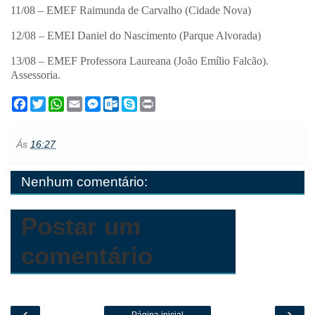
11/08 – EMEF Raimunda de Carvalho (Cidade Nova)
12/08 – EMEI Daniel do Nascimento (Parque Alvorada)
13/08 – EMEF Professora Laureana (João Emílio Falcão).
Assessoria.
F
T
W
E
M
O
S
P
a
w
h
m
e
u
k
r
c
i
a
a
s
t
y
i
e
t
t
i
s
l
p
n
Ás
16:27
b
t
s
l
e
o
e
t
o
e
A
n
o
o
r
p
g
k
Nenhum comentário:
k
p
e
.
r
c
o
m
Postar um
comentário
‹
›