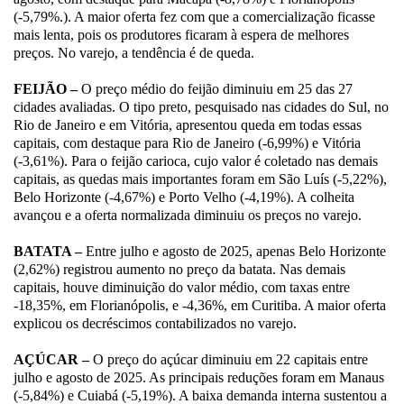
(-5,79%.). A maior oferta fez com que a comercialização ficasse
mais lenta, pois os produtores ficaram à espera de melhores
preços. No varejo, a tendência é de queda.
FEIJÃO –
O preço médio do feijão diminuiu em 25 das 27
cidades avaliadas. O tipo preto, pesquisado nas cidades do Sul, no
Rio de Janeiro e em Vitória, apresentou queda em todas essas
capitais, com destaque para Rio de Janeiro (-6,99%) e Vitória
(-3,61%). Para o feijão carioca, cujo valor é coletado nas demais
capitais, as quedas mais importantes foram em São Luís (-5,22%),
Belo Horizonte (-4,67%) e Porto Velho (-4,19%). A colheita
avançou e a oferta normalizada diminuiu os preços no varejo.
BATATA –
Entre julho e agosto de 2025, apenas Belo Horizonte
(2,62%) registrou aumento no preço da batata. Nas demais
capitais, houve diminuição do valor médio, com taxas entre
-18,35%, em Florianópolis, e -4,36%, em Curitiba. A maior oferta
explicou os decréscimos contabilizados no varejo.
AÇÚCAR –
O preço do açúcar diminuiu em 22 capitais entre
julho e agosto de 2025. As principais reduções foram em Manaus
(-5,84%) e Cuiabá (-5,19%). A baixa demanda interna sustentou a