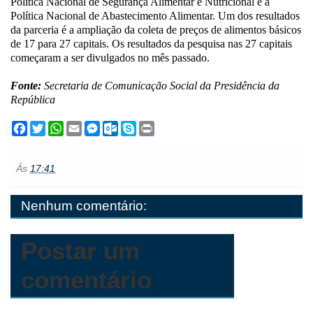
Política Nacional de Segurança Alimentar e Nutricional e à
Política Nacional de Abastecimento Alimentar. Um dos resultados
da parceria é a ampliação da coleta de preços de alimentos básicos
de 17 para 27 capitais. Os resultados da pesquisa nas 27 capitais
começaram a ser divulgados no mês passado.
Fonte:
Secretaria de Comunicação Social da Presidência da
República
F
T
W
E
M
O
S
P
a
w
h
m
e
u
k
r
c
i
a
a
s
t
y
i
e
t
t
i
s
l
p
n
Ás
17:41
b
t
s
l
e
o
e
t
o
e
A
n
o
o
r
p
g
k
Nenhum comentário:
k
p
e
.
r
c
o
m
Postar um
comentário