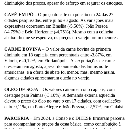
diminuição dos preços, apesar do esforço em segurar os estoques.
CAFÉ EM PÓ –
O preço do café em pó caiu em 24 das 27
cidades pesquisadas, entre julho e agosto. As variações mais
expressivas ocorreram em Brasília (-5,50%), João Pessoa
(-4,79%) e Belo Horizonte (-4,75%). Mesmo com a colheita
abaixo do que se esperava, os preços no varejo foram menores.
CARNE BOVINA –
O valor da carne bovina de primeira
diminuiu em 18 capitais, com percentuais entre -3,87%, em
Vitória, e -0,12%, em Florianópolis. As exportações de carne
cresceram em agosto, apesar do aumento das tarifas norte-
americanas, e a oferta de abate foi menor, mas, mesmo assim,
algumas cidades apresentaram queda no varejo.
ÓLEO DE SOJA –
Os valores caíram em oito capitais, com
destaque para Palmas (-3,10%). A demanda externa aquecida
elevou o preço do óleo no varejo em 17 cidades, com oscilações
entre 0,11%, em Porto Alegre e João Pessoa, e 2,57%, em Cuiabá.
PARCERIA –
Em 2024, a Conab e o DIEESE firmaram parceria
para acompanhar os preços da cesta básica, como contribuição à