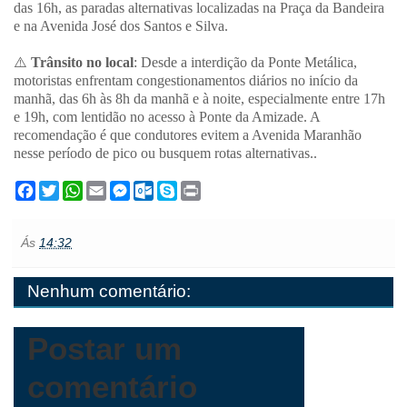
das 16h, as paradas alternativas localizadas na Praça da Bandeira
e na Avenida José dos Santos e Silva.
⚠️
Trânsito no local
: Desde a interdição da Ponte Metálica,
motoristas enfrentam congestionamentos diários no início da
manhã, das 6h às 8h da manhã e à noite, especialmente entre 17h
e 19h, com lentidão no acesso à Ponte da Amizade. A
recomendação é que condutores evitem a Avenida Maranhão
nesse período de pico ou busquem rotas alternativas..
F
T
W
E
M
O
S
P
a
w
h
m
e
u
k
r
c
i
a
a
s
t
y
i
e
t
t
i
s
l
p
n
Ás
14:32
b
t
s
l
e
o
e
t
o
e
A
n
o
o
r
p
g
k
Nenhum comentário:
k
p
e
.
r
c
o
m
Postar um
comentário