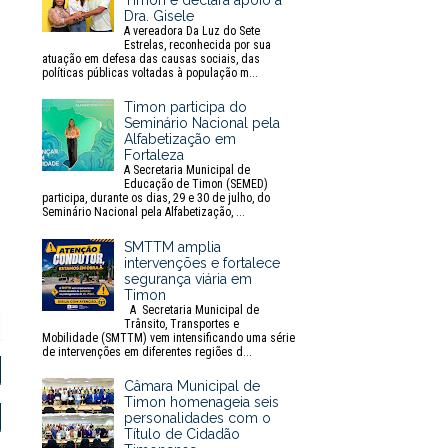
Timon e declara apoio à
Dra. Gisele
A vereadora Da Luz do Sete
Estrelas, reconhecida por sua
atuação em defesa das causas sociais, das
políticas públicas voltadas à população m...
Timon participa do
Seminário Nacional pela
Alfabetização em
Fortaleza
A Secretaria Municipal de
Educação de Timon (SEMED)
participa, durante os dias, 29 e 30 de julho, do
Seminário Nacional pela Alfabetização, ...
SMTTM amplia
intervenções e fortalece
segurança viária em
Timon
A Secretaria Municipal de
Trânsito, Transportes e
Mobilidade (SMTTM) vem intensificando uma série
P
de intervenções em diferentes regiões d...
r
i
Câmara Municipal de
n
Timon homenageia seis
t
personalidades com o
Título de Cidadão