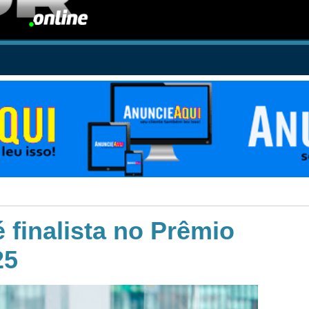
 finalista no Prêmio
25