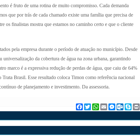
mento é fruto de uma rotina de muito compromisso. Cada demanda
mos que por trás de cada chamado existe uma família que precisa de
tre os finalistas mostra que estamos no caminho certo e que o cliente
ados pela empresa durante o período de atuação no município. Desde
 universalização da cobertura de água na zona urbana, garantindo
ro marco é a expressiva redução de perdas de água, que caiu de 64%
Trata Brasil. Esse resultado coloca Timon como referência nacional
contínuo de planejamento e investimento. Da assessoria.
F
T
W
E
M
O
S
a
w
h
m
e
u
k
c
i
a
a
s
t
y
e
t
t
i
s
l
p
b
t
s
l
e
o
e
o
e
A
n
o
o
r
p
g
k