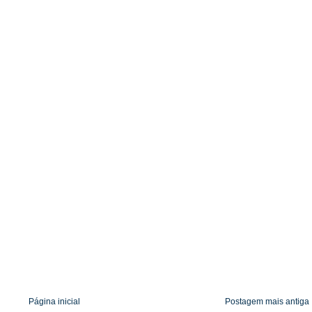
k
p
e
.
r
c
o
m
Página inicial
Postagem mais antiga