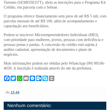
Turismo (SEMEDESTT), abriu as inscrições para o Programa Kit
Crédito, em parceria com o Sebrae.
O programa oferece financiamento sem juros de até R$ 5 mil, com
parcelas mensais de até R$ 100, além de acompanhamento e
capacitação aos beneficiários.
Podem se inscrever Microempreendedores Individuais (MEI),
com prioridade para mulheres, jovens, pessoas com deficiência e
pessoas pretas e pardas. A concessão do crédito está sujeita à
análise cadastral, apresentação de documentos e plano de
negócios.
Mais informações podem ser obtidas pelo WhatsApp (99) 98106-
4030. A inscrição é realizada através do site da prefeitura.
F
T
W
E
M
O
S
P
a
w
h
m
e
u
k
r
c
i
a
a
s
t
y
i
e
t
t
i
s
l
p
n
Ás
15:44
b
t
s
l
e
o
e
t
o
e
A
n
o
o
r
p
g
k
Nenhum comentário:
k
p
e
.
r
c