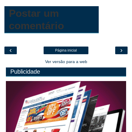
o
m
Postar um
comentário
‹
›
Página inicial
Ver versão para a web
Publicidade