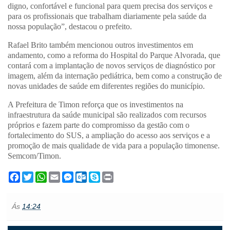
digno, confortável e funcional para quem precisa dos serviços e
para os profissionais que trabalham diariamente pela saúde da
nossa população”, destacou o prefeito.
Rafael Brito também mencionou outros investimentos em
andamento, como a reforma do Hospital do Parque Alvorada, que
contará com a implantação de novos serviços de diagnóstico por
imagem, além da internação pediátrica, bem como a construção de
novas unidades de saúde em diferentes regiões do município.
A Prefeitura de Timon reforça que os investimentos na
infraestrutura da saúde municipal são realizados com recursos
próprios e fazem parte do compromisso da gestão com o
fortalecimento do SUS, a ampliação do acesso aos serviços e a
promoção de mais qualidade de vida para a população timonense.
Semcom/Timon.
F
T
W
E
M
O
S
P
a
w
h
m
e
u
k
r
c
i
a
a
s
t
y
i
e
t
t
i
s
l
p
n
Ás
14:24
b
t
s
l
e
o
e
t
o
e
A
n
o
o
r
p
g
k