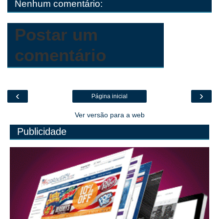
Nenhum comentário:
k
p
e
.
r
c
o
m
Postar um
comentário
‹
›
Página inicial
Ver versão para a web
Publicidade