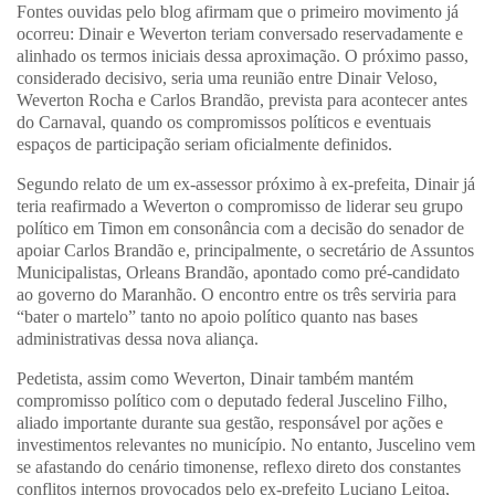
Fontes ouvidas pelo blog afirmam que o primeiro movimento já
ocorreu: Dinair e Weverton teriam conversado reservadamente e
alinhado os termos iniciais dessa aproximação. O próximo passo,
considerado decisivo, seria uma reunião entre Dinair Veloso,
Weverton Rocha e Carlos Brandão, prevista para acontecer antes
do Carnaval, quando os compromissos políticos e eventuais
espaços de participação seriam oficialmente definidos.
Segundo relato de um ex-assessor próximo à ex-prefeita, Dinair já
teria reafirmado a Weverton o compromisso de liderar seu grupo
político em Timon em consonância com a decisão do senador de
apoiar Carlos Brandão e, principalmente, o secretário de Assuntos
Municipalistas, Orleans Brandão, apontado como pré-candidato
ao governo do Maranhão. O encontro entre os três serviria para
“bater o martelo” tanto no apoio político quanto nas bases
administrativas dessa nova aliança.
Pedetista, assim como Weverton, Dinair também mantém
compromisso político com o deputado federal Juscelino Filho,
aliado importante durante sua gestão, responsável por ações e
investimentos relevantes no município. No entanto, Juscelino vem
se afastando do cenário timonense, reflexo direto dos constantes
conflitos internos provocados pelo ex-prefeito Luciano Leitoa,