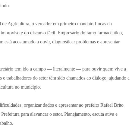
étodo.
l de Agricultura, o vereador em primeiro mandato
Lucas da
improviso e do discurso fácil. Empresário do ramo farmacêutico,
em está acostumado a ouvir, diagnosticar problemas e apresentar
cretário tem ido a campo — literalmente — para ouvir quem vive a
os e trabalhadores do setor têm sido chamados ao diálogo, ajudando a
icultura no município.
ficuldades, organizar dados e apresentar ao prefeito Rafael Brito
Prefeitura para alavancar o setor. Planejamento, escuta ativa e
rabalho.