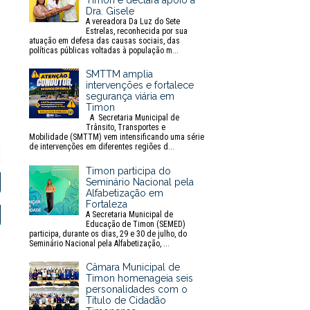
Timon e declara apoio à
Dra. Gisele
A vereadora Da Luz do Sete
Estrelas, reconhecida por sua
atuação em defesa das causas sociais, das
políticas públicas voltadas à população m...
SMTTM amplia
intervenções e fortalece
segurança viária em
Timon
A Secretaria Municipal de
Trânsito, Transportes e
Mobilidade (SMTTM) vem intensificando uma série
P
de intervenções em diferentes regiões d...
r
i
Timon participa do
n
Seminário Nacional pela
t
Alfabetização em
Fortaleza
A Secretaria Municipal de
Educação de Timon (SEMED)
participa, durante os dias, 29 e 30 de julho, do
Seminário Nacional pela Alfabetização, ...
Câmara Municipal de
Timon homenageia seis
personalidades com o
Título de Cidadão