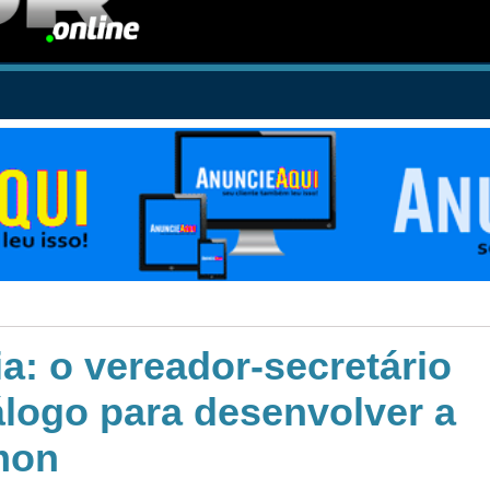
a: o vereador-secretário
álogo para desenvolver a
imon