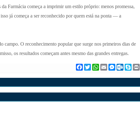
as da Farmácia começa a imprimir um estilo próprio: menos promessa,
 isso já começa a ser reconhecido por quem está na ponta — a
e do campo. O reconhecimento popular que surge nos primeiros dias de
misso, os resultados começam antes mesmo das grandes entregas.
F
T
W
E
M
O
S
a
w
h
m
e
u
k
c
i
a
a
s
t
y
e
t
t
i
s
l
p
b
t
s
l
e
o
e
o
e
A
n
o
o
r
p
g
k
k
p
e
.
r
c
o
m