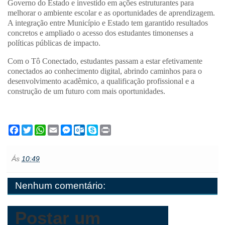
Governo do Estado e investido em ações estruturantes para
melhorar o ambiente escolar e as oportunidades de aprendizagem.
A integração entre Município e Estado tem garantido resultados
concretos e ampliado o acesso dos estudantes timonenses a
políticas públicas de impacto.
Com o
Tô Conectado
, estudantes passam a estar efetivamente
conectados ao conhecimento digital, abrindo caminhos para o
desenvolvimento acadêmico, a qualificação profissional e a
construção de um futuro com mais oportunidades.
F
T
W
E
M
O
S
P
a
w
h
m
e
u
k
r
c
i
a
a
s
t
y
i
e
t
t
i
s
l
p
n
Ás
10:49
b
t
s
l
e
o
e
t
o
e
A
n
o
o
r
p
g
k
Nenhum comentário:
k
p
e
.
r
c
o
m
Postar um