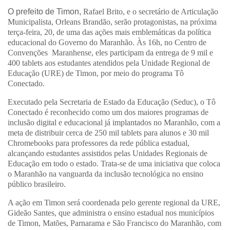
O prefeito de Timon,
Rafael Brito
, e o secretário de Articulação
Municipalista,
Orleans Brandão
, serão protagonistas, na próxima
terça-feira, 20, de uma das ações mais emblemáticas da política
educacional do Governo do Maranhão. Às 16h, no
Centro de
Convenções Maranhense
, eles participam da entrega de 9 mil e
400 tablets aos estudantes atendidos pela
Unidade Regional de
Educação (URE) de Timon
, por meio do programa
Tô
Conectado
.
Executado pela Secretaria de Estado da Educação (Seduc), o
Tô
Conectado
é reconhecido como
um dos maiores programas de
inclusão digital e educacional já implantados no Maranhão
, com a
meta de distribuir cerca de
250 mil tablets para alunos
e
30 mil
Chromebooks para professores
da rede pública estadual,
alcançando estudantes assistidos pelas Unidades Regionais de
Educação em todo o estado. Trata-se de uma iniciativa que coloca
o Maranhão na vanguarda da inclusão tecnológica no ensino
público brasileiro.
A ação em Timon será coordenada pelo
gerente regional da URE,
Gideão Santes
, que administra o ensino estadual nos municípios
de
Timon, Matões, Parnarama e São Francisco do Maranhão
, com