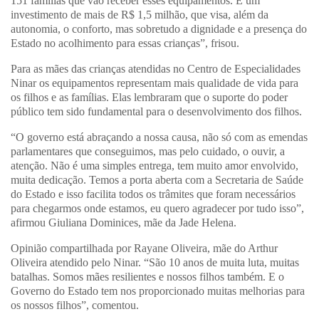
151 famílias que vão receber esses equipamentos. É um
investimento de mais de R$ 1,5 milhão, que visa, além da
autonomia, o conforto, mas sobretudo a dignidade e a presença do
Estado no acolhimento para essas crianças”, frisou.
Para as mães das crianças atendidas no Centro de Especialidades
Ninar os equipamentos representam mais qualidade de vida para
os filhos e as famílias. Elas lembraram que o suporte do poder
público tem sido fundamental para o desenvolvimento dos filhos.
“O governo está abraçando a nossa causa, não só com as emendas
parlamentares que conseguimos, mas pelo cuidado, o ouvir, a
atenção. Não é uma simples entrega, tem muito amor envolvido,
muita dedicação. Temos a porta aberta com a Secretaria de Saúde
do Estado e isso facilita todos os trâmites que foram necessários
para chegarmos onde estamos, eu quero agradecer por tudo isso”,
afirmou Giuliana Dominices, mãe da Jade Helena.
Opinião compartilhada por Rayane Oliveira, mãe do Arthur
Oliveira atendido pelo Ninar. “São 10 anos de muita luta, muitas
batalhas. Somos mães resilientes e nossos filhos também. E o
Governo do Estado tem nos proporcionado muitas melhorias para
os nossos filhos”, comentou.