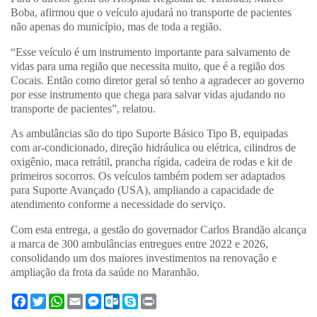
Boba, afirmou que o veículo ajudará no transporte de pacientes
não apenas do município, mas de toda a região.
“Esse veículo é um instrumento importante para salvamento de
vidas para uma região que necessita muito, que é a região dos
Cocais. Então como diretor geral só tenho a agradecer ao governo
por esse instrumento que chega para salvar vidas ajudando no
transporte de pacientes”, relatou.
As ambulâncias são do tipo Suporte Básico Tipo B, equipadas
com ar-condicionado, direção hidráulica ou elétrica, cilindros de
oxigênio, maca retrátil, prancha rígida, cadeira de rodas e kit de
primeiros socorros. Os veículos também podem ser adaptados
para Suporte Avançado (USA), ampliando a capacidade de
atendimento conforme a necessidade do serviço.
Com esta entrega, a gestão do governador Carlos Brandão alcança
a marca de 300 ambulâncias entregues entre 2022 e 2026,
consolidando um dos maiores investimentos na renovação e
ampliação da frota da saúde no Maranhão.
F
T
W
E
M
O
S
P
a
w
h
m
e
u
k
r