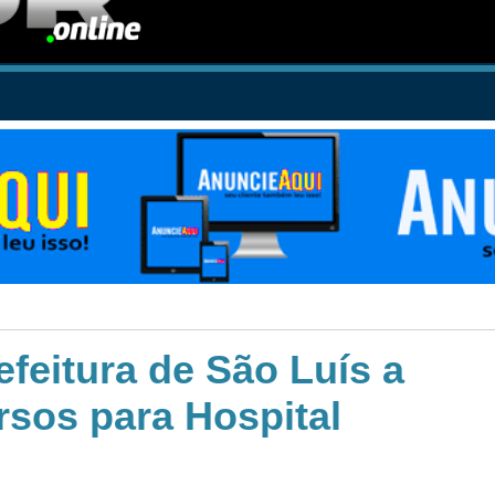
feitura de São Luís a
rsos para Hospital