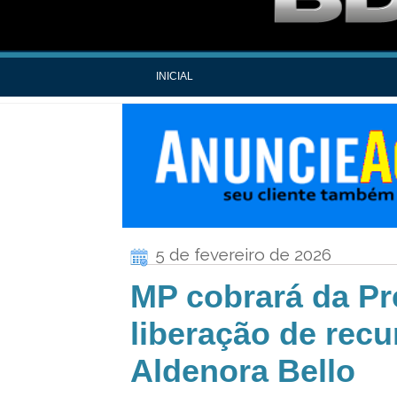
INICIAL
5 de fevereiro de 2026
MP cobrará da Pre
liberação de recu
Aldenora Bello