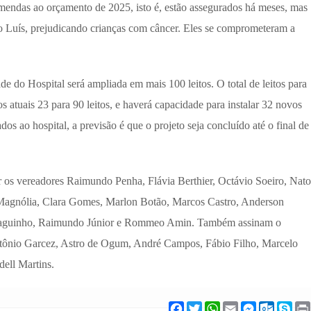
mendas ao orçamento de 2025, isto é, estão assegurados há meses, mas
ão Luís, prejudicando crianças com câncer. Eles se comprometeram a
de do Hospital será ampliada em mais 100 leitos. O total de leitos para
 atuais 23 para 90 leitos, e haverá capacidade para instalar 32 novos
dos ao hospital, a previsão é que o projeto seja concluído até o final de
r os vereadores Raimundo Penha, Flávia Berthier, Octávio Soeiro, Nato
a Magnólia, Clara Gomes, Marlon Botão, Marcos Castro, Anderson
 Gaguinho, Raimundo Júnior e Rommeo Amin. Também assinam o
tônio Garcez, Astro de Ogum, André Campos, Fábio Filho, Marcelo
ell Martins.
F
T
W
E
M
O
S