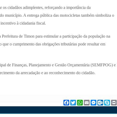
r os cidadãos adimplentes, reforçando a importância da
 do município. A entrega pública das motocicletas também simboliza o
ncentivo à cidadania fiscal.
Prefeitura de Timon para estimular a participação da população na
 que o cumprimento das obrigações tributárias pode resultar em
nicipal de Finanças, Planejamento e Gestão Orçamentária (SEMFPOG) e
talecimento da arrecadação e ao reconhecimento do cidadão.
F
T
W
E
M
O
S
a
w
h
m
e
u
k
c
i
a
a
s
t
y
e
t
t
i
s
l
p