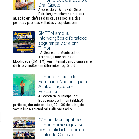
Timon e declara apoio à
Dra. Gisele
A vereadora Da Luz do Sete
Estrelas, reconhecida por sua
atuação em defesa das causas sociais, das
políticas públicas voltadas à população m...
SMTTM amplia
intervenções e fortalece
segurança viária em
Timon
A Secretaria Municipal de
Trânsito, Transportes e
Mobilidade (SMTTM) vem intensificando uma série
de intervenções em diferentes regiões d...
Timon participa do
Seminário Nacional pela
Alfabetização em
Fortaleza
A Secretaria Municipal de
Educação de Timon (SEMED)
participa, durante os dias, 29 e 30 de julho, do
Seminário Nacional pela Alfabetização, ...
Câmara Municipal de
P
Timon homenageia seis
r
personalidades com o
i
Título de Cidadão
n