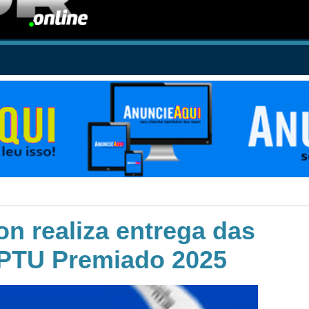
on realiza entrega das
IPTU Premiado 2025