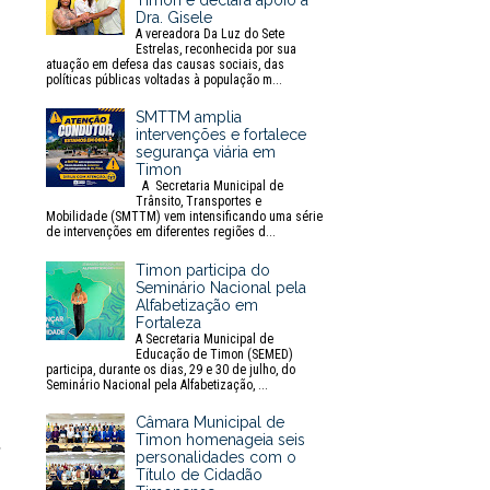
Timon e declara apoio à
Dra. Gisele
A vereadora Da Luz do Sete
Estrelas, reconhecida por sua
atuação em defesa das causas sociais, das
políticas públicas voltadas à população m...
SMTTM amplia
intervenções e fortalece
segurança viária em
Timon
A Secretaria Municipal de
Trânsito, Transportes e
Mobilidade (SMTTM) vem intensificando uma série
de intervenções em diferentes regiões d...
Timon participa do
Seminário Nacional pela
Alfabetização em
Fortaleza
A Secretaria Municipal de
Educação de Timon (SEMED)
participa, durante os dias, 29 e 30 de julho, do
Seminário Nacional pela Alfabetização, ...
Câmara Municipal de
Timon homenageia seis
r
personalidades com o
Título de Cidadão