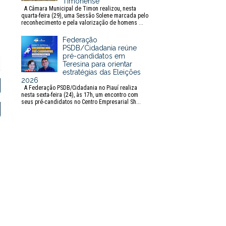
Timonense
A Câmara Municipal de Timon realizou, nesta
quarta-feira (29), uma Sessão Solene marcada pelo
reconhecimento e pela valorização de homens ...
Federação
PSDB/Cidadania reúne
pré-candidatos em
Teresina para orientar
P
estratégias das Eleições
r
2026
i
A Federação PSDB/Cidadania no Piauí realiza
n
nesta sexta-feira (24), às 17h, um encontro com
seus pré-candidatos no Centro Empresarial Sh...
t