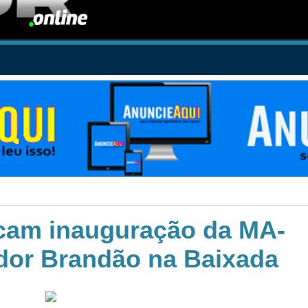
cam inauguração da MA-
dor Brandão na Baixada