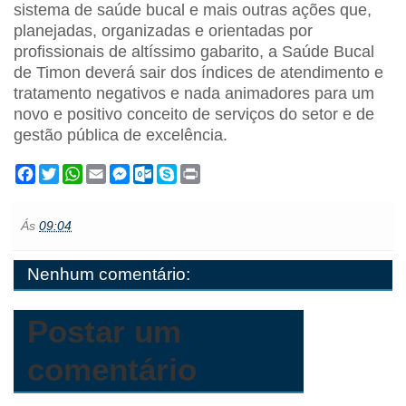
sistema de saúde bucal e mais outras ações que,
planejadas, organizadas e orientadas por
profissionais de altíssimo gabarito, a Saúde Bucal
de Timon deverá sair dos índices de atendimento e
tratamento negativos e nada animadores para um
novo e positivo conceito de serviços do setor e de
gestão pública de excelência.
F
T
W
E
M
O
S
P
a
w
h
m
e
u
k
r
c
i
a
a
s
t
y
i
e
t
t
i
s
l
p
n
Ás
09:04
b
t
s
l
e
o
e
t
o
e
A
n
o
o
r
p
g
k
Nenhum comentário:
k
p
e
.
r
c
o
m
Postar um
comentário