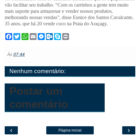
vão facilitar seu trabalho. “Com os carrinhos a gente tem muito
mais suporte para armazenar e vender nossos produtos,
melhorando nossas vendas”, disse Eunice dos Santos Cavalcante,
35 anos, que há 20 vende coco na Praia do Araçagy.
F
T
W
E
M
O
S
P
a
w
h
m
e
u
k
r
c
i
a
a
s
t
y
i
e
t
t
i
s
l
p
n
Ás
07:44
b
t
s
l
e
o
e
t
o
e
A
n
o
o
r
p
g
k
Nenhum comentário:
k
p
e
.
r
c
o
m
Postar um
comentário
‹
›
Página inicial