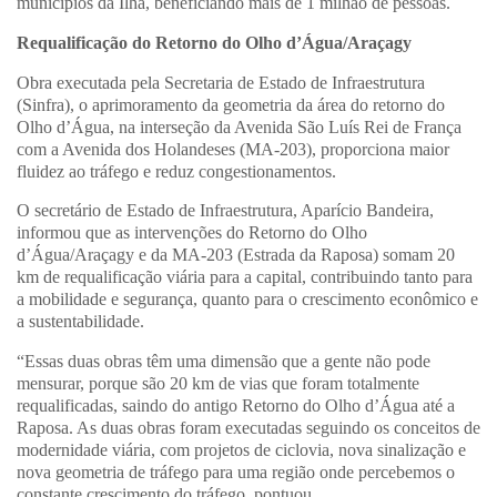
municípios da Ilha, beneficiando mais de 1 milhão de pessoas.
Requalificação do Retorno do Olho d’Água/Araçagy
Obra executada pela Secretaria de Estado de Infraestrutura
(Sinfra), o aprimoramento da geometria da área do retorno do
Olho d’Água, na interseção da Avenida São Luís Rei de França
com a Avenida dos Holandeses (MA-203), proporciona maior
fluidez ao tráfego e reduz congestionamentos.
O secretário de Estado de Infraestrutura, Aparício Bandeira,
informou que as intervenções do Retorno do Olho
d’Água/Araçagy e da MA-203 (Estrada da Raposa) somam 20
km de requalificação viária para a capital, contribuindo tanto para
a mobilidade e segurança, quanto para o crescimento econômico e
a sustentabilidade.
“Essas duas obras têm uma dimensão que a gente não pode
mensurar, porque são 20 km de vias que foram totalmente
requalificadas, saindo do antigo Retorno do Olho d’Água até a
Raposa. As duas obras foram executadas seguindo os conceitos de
modernidade viária, com projetos de ciclovia, nova sinalização e
nova geometria de tráfego para uma região onde percebemos o
constante crescimento do tráfego, pontuou.