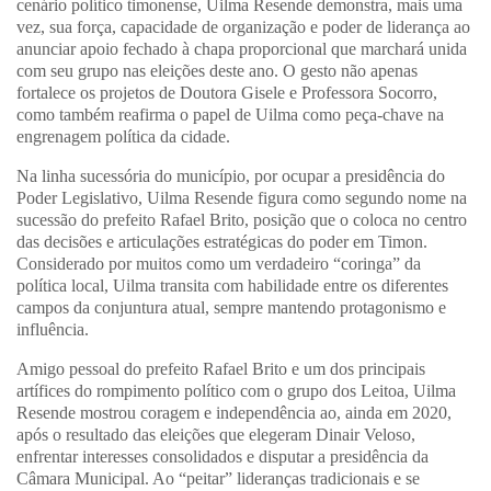
cenário político timonense
, Uilma Resende demonstra, mais uma
vez, sua força, capacidade de organização e poder de liderança ao
anunciar apoio fechado à chapa proporcional que marchará unida
com seu grupo nas eleições deste ano. O gesto não apenas
fortalece os projetos de Doutora Gisele e Professora Socorro,
como também reafirma o papel de Uilma como
peça-chave na
engrenagem política da cidade
.
Na linha sucessória do município, por ocupar a presidência do
Poder Legislativo, Uilma Resende figura como
segundo nome na
sucessão do prefeito Rafael Brito
, posição que o coloca no centro
das decisões e articulações estratégicas do poder em Timon.
Considerado por muitos como um verdadeiro
“coringa” da
política local
, Uilma transita com habilidade entre os diferentes
campos da conjuntura atual, sempre mantendo protagonismo e
influência.
Amigo pessoal do prefeito Rafael Brito e um dos
principais
artífices do rompimento político com o grupo dos Leitoa
, Uilma
Resende mostrou coragem e independência ao, ainda em 2020,
após o resultado das eleições que elegeram Dinair Veloso,
enfrentar interesses consolidados e disputar a presidência da
Câmara Municipal. Ao “peitar” lideranças tradicionais e se