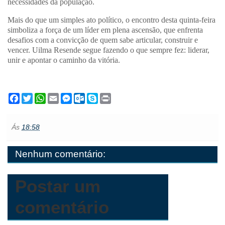
necessidades da população.
Mais do que um simples ato político, o encontro desta quinta-feira
simboliza
a força de um líder em plena ascensão
, que enfrenta
desafios com a convicção de quem sabe articular, construir e
vencer. Uilma Resende segue fazendo o que sempre fez:
liderar,
unir e apontar o caminho da vitória
.
F
T
W
E
M
O
S
P
a
w
h
m
e
u
k
r
c
i
a
a
s
t
y
i
e
t
t
i
s
l
p
n
Ás
18:58
b
t
s
l
e
o
e
t
o
e
A
n
o
o
r
p
g
k
Nenhum comentário:
k
p
e
.
r
c
o
m
Postar um
comentário