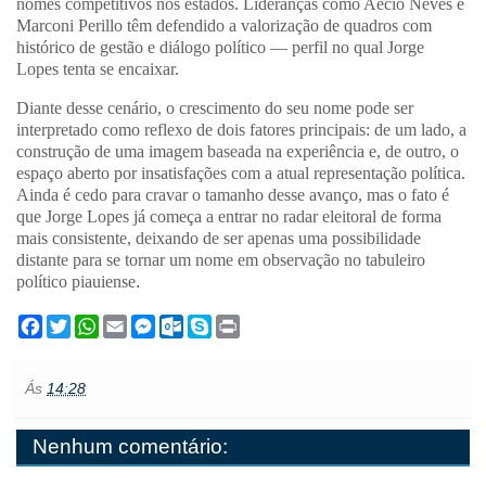
nomes competitivos nos estados. Lideranças como Aécio Neves e
Marconi Perillo têm defendido a valorização de quadros com
histórico de gestão e diálogo político — perfil no qual Jorge
Lopes tenta se encaixar.
Diante desse cenário, o crescimento do seu nome pode ser
interpretado como reflexo de dois fatores principais: de um lado, a
construção de uma imagem baseada na experiência e, de outro, o
espaço aberto por insatisfações com a atual representação política.
Ainda é cedo para cravar o tamanho desse avanço, mas o fato é
que Jorge Lopes já começa a entrar no radar eleitoral de forma
mais consistente, deixando de ser apenas uma possibilidade
distante para se tornar um nome em observação no tabuleiro
político piauiense
.
F
T
W
E
M
O
S
P
a
w
h
m
e
u
k
r
c
i
a
a
s
t
y
i
e
t
t
i
s
l
p
n
Ás
14:28
b
t
s
l
e
o
e
t
o
e
A
n
o
o
r
p
g
k
Nenhum comentário:
k
p
e
.
r
c
o