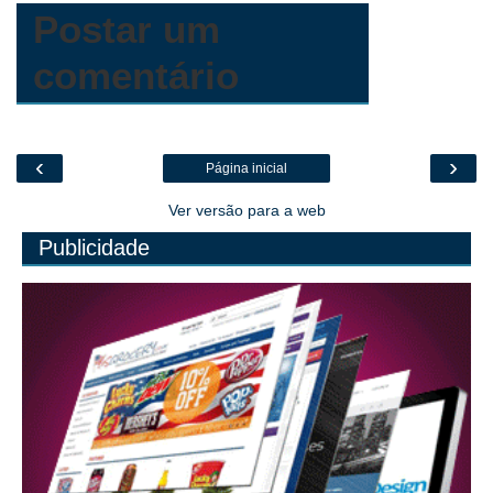
m
Postar um
comentário
‹
›
Página inicial
Ver versão para a web
Publicidade