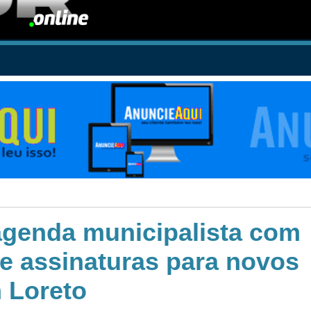
agenda municipalista com
 e assinaturas para novos
 Loreto