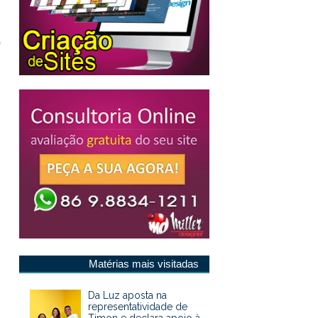
o
Matérias mais visitadas
Da Luz aposta na
representatividade de